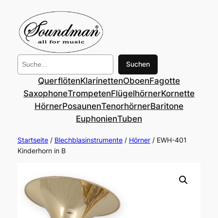
Suchen
Suchen
Querflöten
Klarinetten
Oboen
Fagotte
Saxophone
Trompeten
Flügelhörner
Kornette
Hörner
Posaunen
Tenorhörner
Baritone
Euphonien
Tuben
Startseite
/
Blechblasinstrumente
/
Hörner
/ EWH-401
Kinderhorn in B